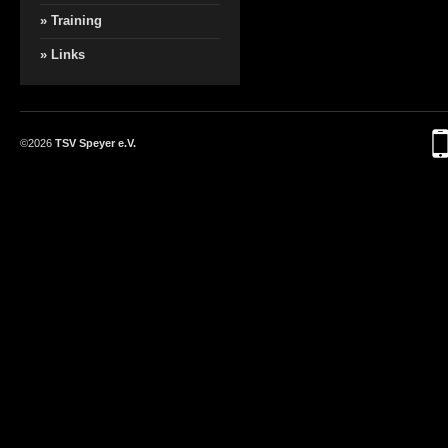
» Training
» Links
©2026
TSV Speyer e.V.