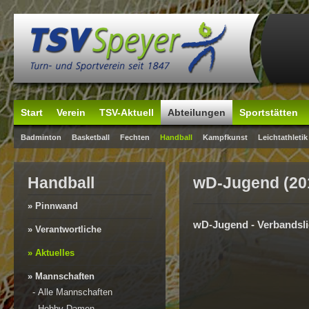
Start
Verein
TSV-Aktuell
Abteilungen
Sportstätten
Badminton
Basketball
Fechten
Handball
Kampfkunst
Leichtathletik
Handball
wD-Jugend (20
» Pinnwand
wD-Jugend - Verbandsl
» Verantwortliche
» Aktuelles
» Mannschaften
-
Alle Mannschaften
-
Hobby-Damen