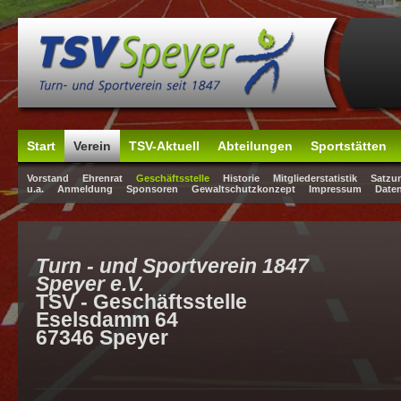
Start
Verein
TSV-Aktuell
Abteilungen
Sportstätten
Vorstand
Ehrenrat
Geschäftsstelle
Historie
Mitgliederstatistik
Satzu
u.a.
Anmeldung
Sponsoren
Gewaltschutzkonzept
Impressum
Date
Turn - und Sportverein 1847
Speyer e.V.
TSV - Geschäftsstelle
Eselsdamm 64
67346 Speyer