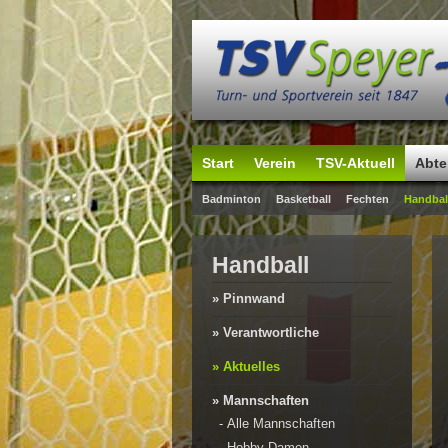
Start
Verein
TSV-Aktuell
Abte
Badminton
Basketball
Fechten
Handbal
Handball
» Pinnwand
» Verantwortliche
» Aktuelles
» Mannschaften
-
Alle Mannschaften
-
Hobby-Damen