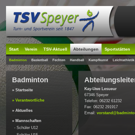
Start
Verein
TSV-Aktuell
Abteilungen
Sportstätten
Badminton
Basketball
Fechten
Handball
Kampfkunst
Leichtathletik
Badminton
Abteilungsleite
Kay-Uwe Lesueur
» Startseite
67346 Speyer
» Verantwortliche
Telefon: 06232 61232
Fax: 06232 291917
» Aktuelles
Email:
vorstand@badminton
» Mannschaften
-
Schüler U12
-
Schüler U15