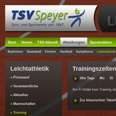
Start
Verein
TSV-Aktuell
Abteilungen
Sportstätten
Badminton
Basketball
Fechten
Handball
Kampfkunst
Leichtathletik
Leichtathletik
Trainingszeiten
» Pinnwand
Alle Tage
Mo
Di
» Verantwortliche
Am Fr findet kein Training sta
» Aktuelles
Zur klassischen Tabell
» Mannschaften
» Training