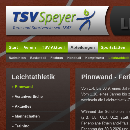
Start
Verein
TSV-Aktuell
Abteilungen
Sportstätten
Badminton
Basketball
Fechten
Handball
Kampfkunst
Leichtathletik
Leichtathletik
Pinnwand - Fer
» Pinnwand
Von 1.4. bis 30.9. eines Jah
Vom 1.10. eines Jahres bis 
» Verantwortliche
wechseln die Leichtathletik-
» Aktuelles
Während der Schulferien fin
» Mannschaften
(z.B. U8, U10, U12) statt.
Ferienpläne Rheinland-Pfalz.
» Training
Ferientag der 30.3.2026 und 