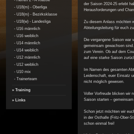
der Saison 2024-25 erlebt ha
-
U18(m) - Oberliga
Herausforderungen und Chanc
-
U18(m) - Bezirksklasse
-
U18(w) - Landesliga
Zu diesem Anlass möchten wi
Abteilungsleitung für euch zu
-
U16 männlich
-
U16 weiblich
Die vergangene Saison war v
-
U14 männlich
gemeinsam gewachsen sind. W
-
U14 weiblich
zum Verein. Ob auf dem Court
-
U12 männlich
auf eine starke Saison zurüc
-
U12 weiblich
Im Namen des gesamten Abtei
-
U10 mix
Leidenschaft, euer Einsatz 
-
Trainerteam
nicht möglich gewesen.
» Training
Voller Vorfreude blicken wir
Saison starten – gemeinsam 
» Links
Schon jetzt möchten wir euc
in der Osthalle (Fritz-Ober-S
schon einmal frei!