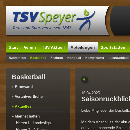
Start
Verein
TSV-Aktuell
Abteilungen
Sportstätten
Badminton
Basketball
Fechten
Handball
Kampfkunst
Leichtathletik
Basketball
» Pinnwand
16.04.2025
» Verantwortliche
Saisonrückblic
» Aktuelles
Liebe Mitglieder der Basketb
» Mannschaften
Mit dem Abschluss der aktue
-
Herren I - Landesliga
auf viele spannende Spiele,
-
Herren 2 - A Klasse